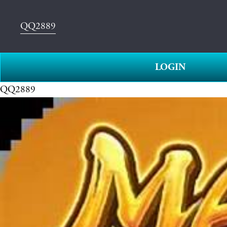
QQ2889
LOGIN
QQ2889